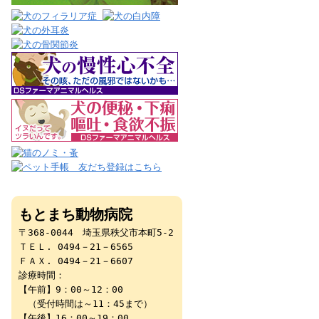
もとまち動物病院
〒368-0044 埼玉県秩父市本町5-2
ＴＥＬ. 0494－21－6565
ＦＡＸ. 0494－21－6607
診療時間：
【午前】9：00～12：00
（受付時間は～11：45まで）
【午後】16：00～19：00