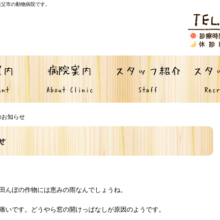
秩父市の動物病院です。
案内
病院案内
スタッフ紹介
スタ
ent
About Clinic
Staff
Recr
のお知らせ
せ
田んぼの作物には恵みの雨なんでしょうね。
痛いです。どうやら窓の開けっぱなしが原因のようです。