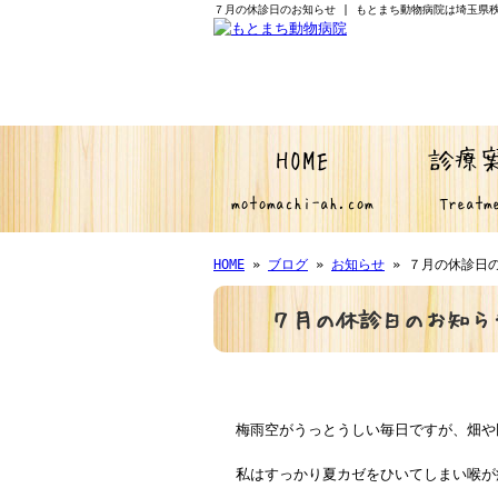
７月の休診日のお知らせ | もとまち動物病院は埼玉県
HOME
診療
motomachi-ah.com
Treatm
HOME
»
ブログ
»
お知らせ
» ７月の休診日
７月の休診日のお知ら
梅雨空がうっとうしい毎日ですが、畑や
私はすっかり夏カゼをひいてしまい喉が