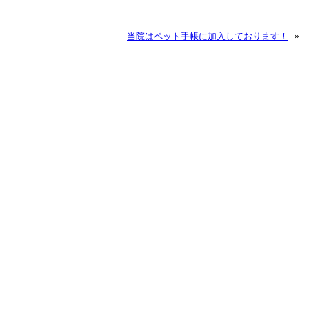
当院はペット手帳に加入しております！
»