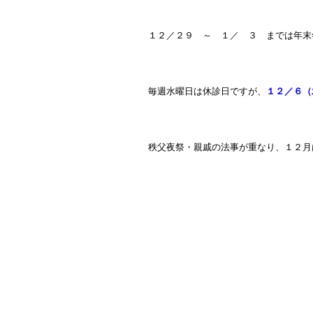
１２／２９ ～ １／ ３ までは年末
毎週水曜日は休診日ですが、
１２／６（
秩父夜祭・親戚の法事が重なり、１２月