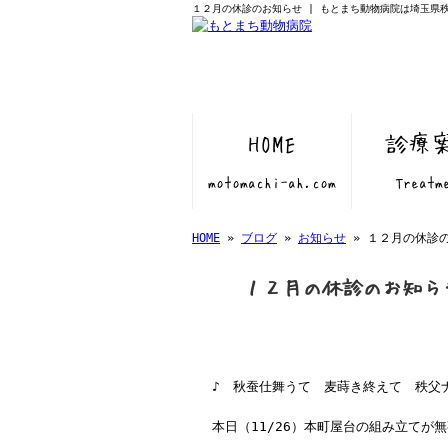
１２月の休診のお知らせ | もとまち動物病院は埼玉県
HOME
診療
motomachi-ah.com
Treatm
HOME
»
ブログ
»
お知らせ
» １２月の休診
１２月の休診のお知ら
♪ 秋蚕仕舞うて 麦蒔き終えて 秩父
本日（11/26）本町屋台の組み立てが