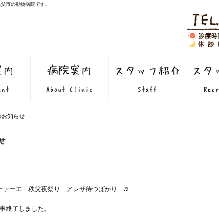
秩父市の動物病院です。
案内
病院案内
スタッフ紹介
スタ
ent
About Clinic
Staff
Recr
のお知らせ
せ
ナァーエ 秩父夜祭り アレサ待つばかり ♬
無事終了しました。