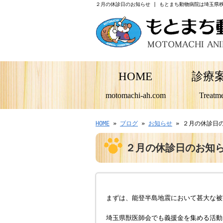
２月の休診日のお知らせ | もとまち動物病院は埼玉県
HOME
診療
motomachi-ah.com
Treatm
HOME
»
ブログ
»
お知らせ
» ２月の休診日
２月の休診日のお知
まずは、能登半島地震において甚大な被
埼玉県獣医師会でも義援金を集める活動