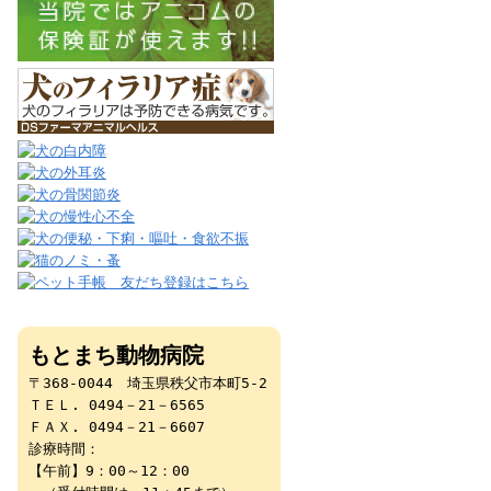
もとまち動物病院
〒368-0044 埼玉県秩父市本町5-2
ＴＥＬ. 0494－21－6565
ＦＡＸ. 0494－21－6607
診療時間：
【午前】9：00～12：00