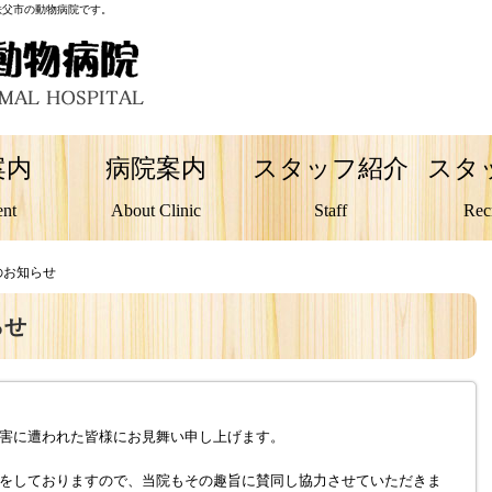
秩父市の動物病院です。
案内
病院案内
スタッフ紹介
スタ
ent
About Clinic
Staff
Rec
のお知らせ
らせ
害に遭われた皆様にお見舞い申し上げます。
をしておりますので、当院もその趣旨に賛同し協力させていただきま