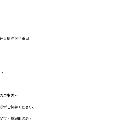
狂犬病注射当番日
い。
のご案内～
必ずご持参ください。
父市・横瀬町のみ）